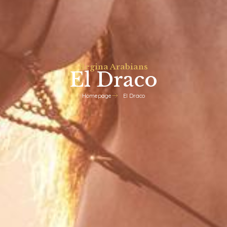
Regina Arabians
El Draco
Homepage
El Draco