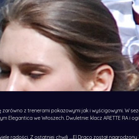
zarówno z trenerami pokazowymi jak i wyścigowymi. W sezo
m Elegantica we Włoszech. Dwuletnie: klacz ARETTE RA i og
iele radości. Z ostatniej chwili ….El Draco został nagrodzo