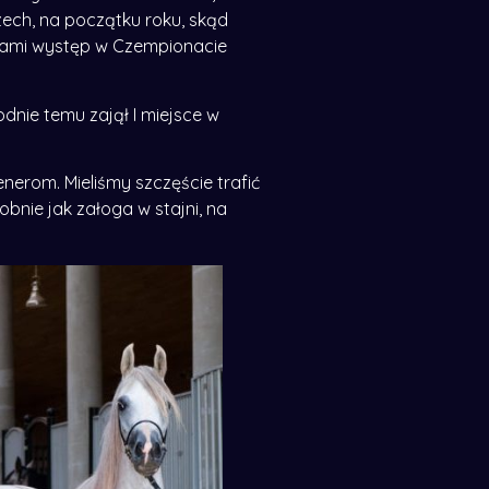
ech, na początku roku, skąd
d nami występ w Czempionacie
nie temu zajął I miejsce w
erom. Mieliśmy szczęście trafić
bnie jak załoga w stajni, na