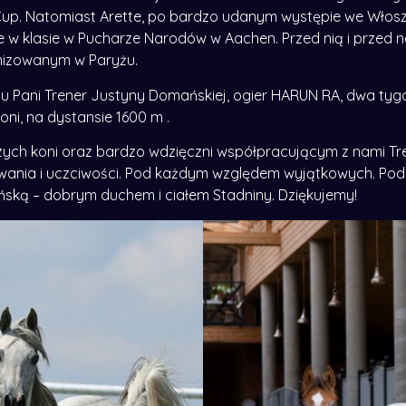
Cup. Natomiast Arette, po bardzo udanym występie we Włosz
jsce w klasie w Pucharze Narodów w Aachen. Przed nią i prze
anizowanym w Paryżu.
 Pani Trener Justyny Domańskiej, ogier HARUN RA, dwa tygod
koni, na dystansie 1600 m .
ych koni oraz bardzo wdzięczni współpracującym z nami Tren
owania i uczciwości. Pod każdym względem wyjątkowych. Podo
ańską – dobrym duchem i ciałem Stadniny. Dziękujemy!