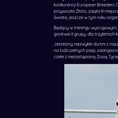
konkurencji European Breeders 
przywiozła Złoto, zajęła III mie
Świata, jeszcze w tym roku org
Będący w treningu wyścigowym, u
gonitwie II grupy, dla trzyletnich 
Jesteśmy niezwykle dumni z nasz
na ludzi pełnych pasji, zaangaż
czele z niezastąpioną Zosią Tyr