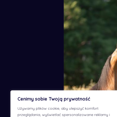
Cenimy sobie Twoją prywatność
Używamy plików cookie, aby ulepszyć komfort
przeglądania, wyświetlać spersonalizowane reklamy i