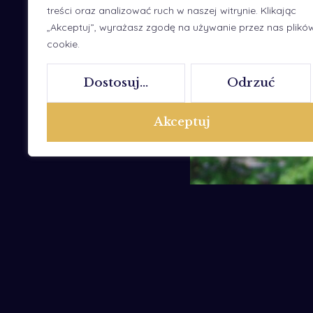
treści oraz analizować ruch w naszej witrynie. Klikając
„Akceptuj”, wyrażasz zgodę na używanie przez nas plikó
cookie.
Dostosuj...
Odrzuć
Akceptuj