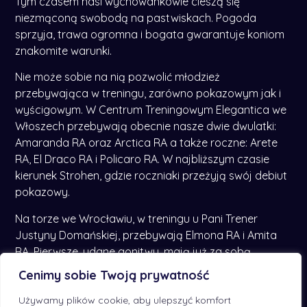
Tym czasem nasi wychowankowie cieszą się
niezmąconą swobodą na pastwiskach. Pogoda
sprzyja, trawa ogromna i bogata gwarantuje koniom
znakomite warunki.
Nie może sobie na nią pozwolić młodzież
przebywająca w treningu, zarówno pokazowym jak i
wyścigowym. W Centrum Treningowym Elegantica we
Włoszech przebywają obecnie nasze dwie dwulatki:
Amaranda RA oraz Arctica RA a także roczne: Arete
RA, El Draco RA i Policaro RA. W najbliższym czasie
kierunek Strohen, gdzie roczniaki przeżyją swój debiut
pokazowy.
Na torze we Wrocławiu, w treningu u Pani Trener
Justyny Domańskiej, przebywają Elmona RA i Amita
RA. Pierwsze, udane gonitwy, mają już za sobą.
Zadanie wypełnione, obydwie klacze przeszły trening
Cenimy sobie Twoją prywatność
wyścigowy zdrowe, doskonale rozwinięte, udowodniły,
że potrafią galopować i przejść próbę wysiłkową jak
Używamy plików cookie, aby ulepszyć komfort