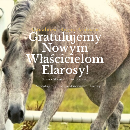
Aktualnośći Regina Arabians
Gratulujemy
Nowym
Właścicielom
Elarosy!
Strona Główna
Aktualności
Gratulujemy nowym właścicielom Elarosy!