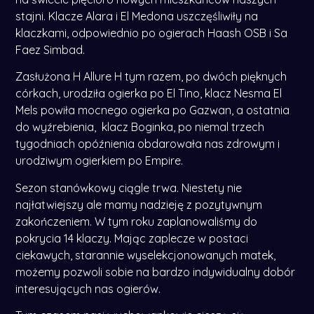
stajni. Klacze Alara i El Medona uszczęśliwiły na
klaczkami, odpowiednio po ogierach Haash OSB i Sa
Faez Simbad.
Zasłużona H Allure H tym razem, po dwóch pięknych
córkach, urodziła ogierka po El Tino, klacz Nesma El
Mels powiła mocnego ogierka po Gazwan, a ostatnia
do wyźrebienia, klacz Boginka, po niemal trzech
tygodniach opóźnienia obdarowała nas zdrowym i
urodziwym ogierkiem po Empire.
Sezon stanówkowy ciągle trwa. Niestety nie
najłatwiejszy ale mamy nadzieję z pozytywnym
zakończeniem. W tym roku zaplanowaliśmy do
pokrycia 14 klaczy. Mając zaplecze w postaci
ciekawych, starannie wyselekcjonowanych matek,
możemy pozwoli sobie na bardzo indywidualny dobór
interesujących nas ogierów.