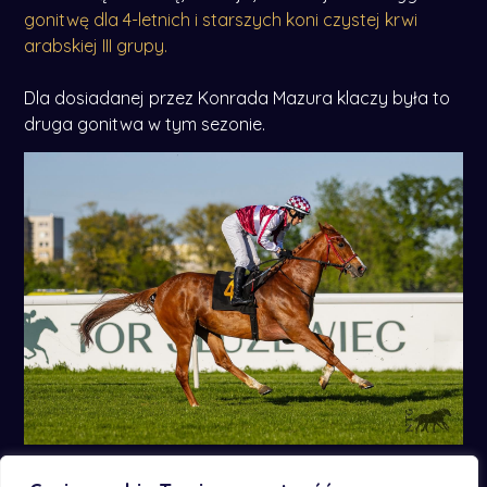
gonitwę dla 4-letnich i starszych koni czystej krwi
arabskiej III grupy.
Dla dosiadanej przez Konrada Mazura klaczy była to
druga gonitwa w tym sezonie.