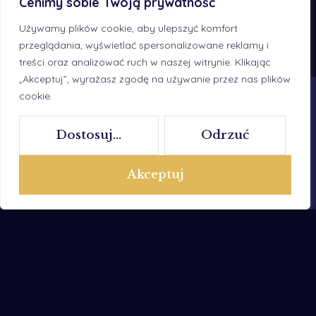
Cenimy sobie Twoją prywatność
POPRZEDNI WPIS
Używamy plików cookie, aby ulepszyć komfort
Pavala RA czempionką klaczek rocznych – Emirates Arabian Horse Global Cup Italy!
przeglądania, wyświetlać spersonalizowane reklamy i
treści oraz analizować ruch w naszej witrynie. Klikając
„Akceptuj”, wyrażasz zgodę na używanie przez nas plików
cookie.
Dostosuj...
Odrzuć
INFORMACJE
NASZE
DANE
KONIE
Aktualności
ADRESOWE
Akceptuj
El Draco
+48 600
Regina Arabians to stadnina
O
029 049
koni czystej krwi arabskiej w
nas
Klacze
Faszczach. Hodowla, wyścigi,
Galeria
Młodzież
info@regina-
tradycja i nowoczesna
i źrebięta
Kontakt
arabians.pl
infrastruktura w sercu
Konie
Podlasia.
wyścigowe
Faszcze
Wybierz
Polski
27, 18-
język:
English
208