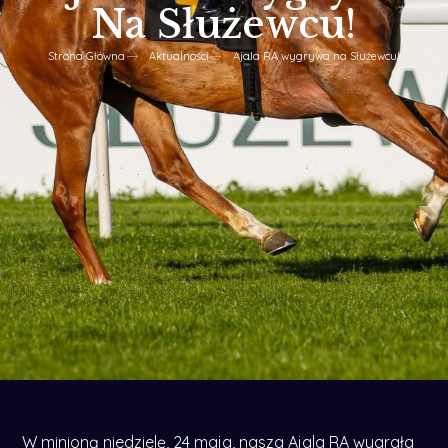
Na Służewcu!
Strona Główna
Aktualności
Ajala RA wygrywa na Służewcu!
W minioną niedzielę, 24 maja, nasza Ajala RA wygrała